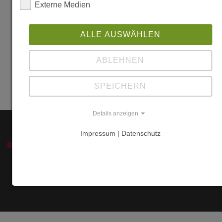
151
Externe Medien
N-2407
Elverum
ALLE AUSWÄHLEN
Fylke Innlandet
Andere
ABLEHNEN
europäische
Länder
SPEICHERN
Details anzeigen
Impressum | Datenschutz
SERVICE