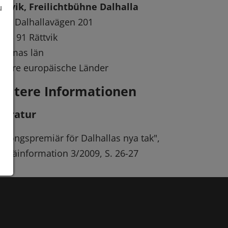
ttvik, Freilichtbühne Dalhalla
u
tra Dalhallavägen 201
795 91 Rättvik
alamas län
dere europäische Länder
eitere Informationen
iteratur
äsongspremiär för Dalhallas nya tak",
: Träinformation 3/2009, S. 26-27