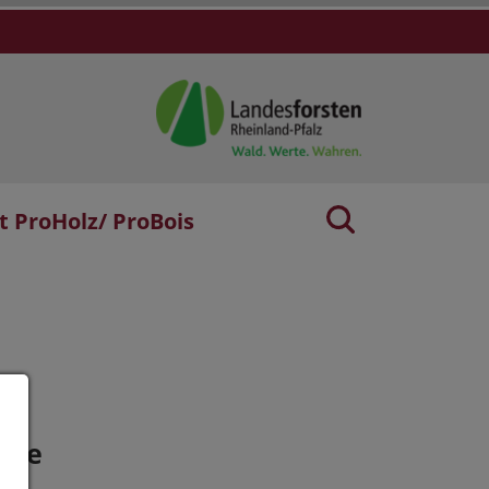
t ProHolz/ ProBois
age