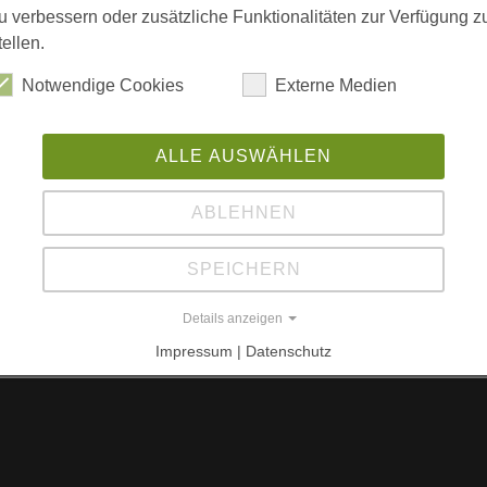
Rä
u verbessern oder zusätzliche Funktionalitäten zur Verfügung z
tellen.
Sä
S-
Notwendige Cookies
Externe Medien
D
An
ALLE AUSWÄHLEN
W
ABLEHNEN
L
SPEICHERN
"S
Details anzeigen
in
Impressum | Datenschutz