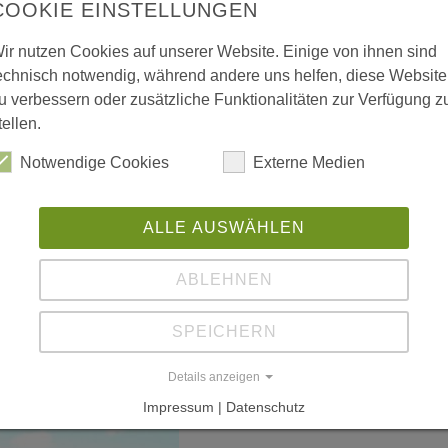
COOKIE EINSTELLUNGEN
W
ir nutzen Cookies auf unserer Website. Einige von ihnen sind
L
 vergrößerte Darstellung zu erhalten.
echnisch notwendig, während andere uns helfen, diese Website
u verbessern oder zusätzliche Funktionalitäten zur Verfügung z
ww
tellen.
Notwendige Cookies
Externe Medien
ww
ww
ALLE AUSWÄHLEN
(P
ABLEHNEN
SPEICHERN
Details anzeigen
Impressum | Datenschutz