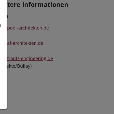
eitere Informationen
inks
u
w.pool-architekten.de
w.af-architekten.de
w.trautz-engineering.de
rojekte/Bullay)