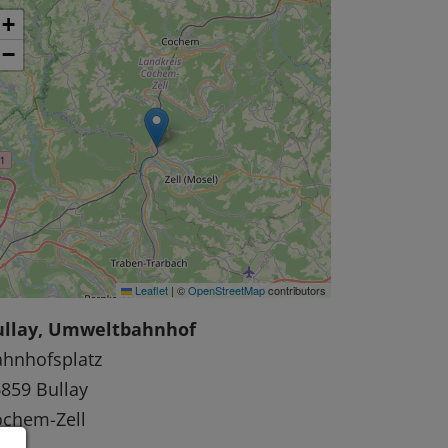
+
−
Leaflet
|
©
OpenStreetMap
contributors
ullay, Umweltbahnhof
hnhofsplatz
859 Bullay
ochem-Zell