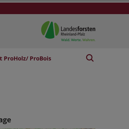
t ProHolz/ ProBois
age