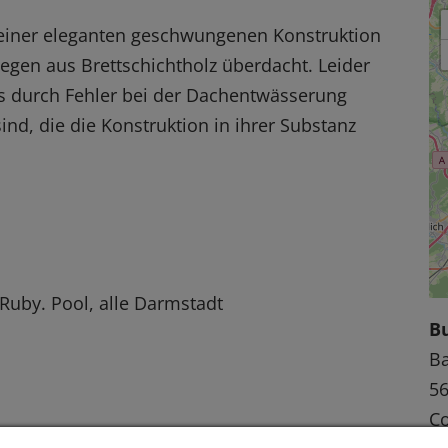
einer eleganten geschwungenen Konstruktion
egen aus Brettschichtholz überdacht. Leider
ss durch Fehler bei der Dachentwässerung
nd, die die Konstruktion in ihrer Substanz
 Ruby. Pool, alle Darmstadt
B
Ba
56
C