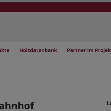
nkte
Holzdatenbank
Partner im Projek
bahnhof
L