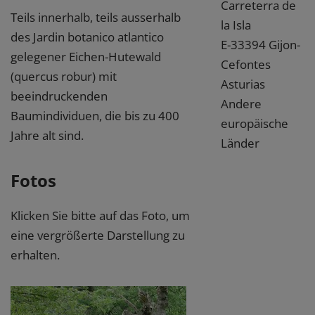
Carreterra de
Teils innerhalb, teils ausserhalb
la Isla
des Jardin botanico atlantico
E-33394 Gijon-
gelegener Eichen-Hutewald
Cefontes
(quercus robur) mit
Asturias
beeindruckenden
Andere
Baumindividuen, die bis zu 400
europäische
Jahre alt sind.
Länder
Fotos
Klicken Sie bitte auf das Foto, um
eine vergrößerte Darstellung zu
erhalten.