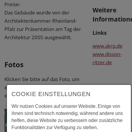
Preise:
Weitere
Das Gebäude wurde von der
Information
Architektenkammer Rheinland-
Pfalz zur Präsentation am Tag der
Links
Architektur 2005 ausgewählt.
www.akrp.de
www.disson-
ritzer.de
Fotos
Klicken Sie bitte auf das Foto, um
eine vergrößerte Darstellung zu
COOKIE EINSTELLUNGEN
erhalten.
Wir nutzen Cookies auf unserer Website. Einige von
ihnen sind technisch notwendig, während andere uns
helfen, diese Website zu verbessern oder zusätzliche
Funktionalitäten zur Verfügung zu stellen.