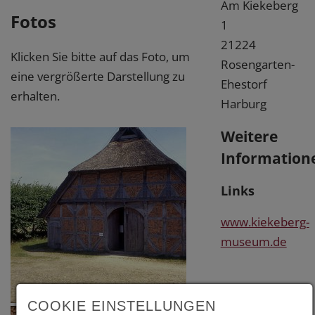
Am Kiekeberg
Fotos
1
21224
Klicken Sie bitte auf das Foto, um
Rosengarten-
eine vergrößerte Darstellung zu
Ehestorf
erhalten.
Harburg
Weitere
Information
Links
www.kiekeberg-
museum.de
COOKIE EINSTELLUNGEN