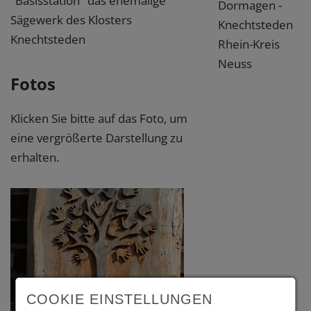
"Basisstation" das ehemalige
Dormagen -
Sägewerk des Klosters
Knechtsteden
Knechtsteden
Rhein-Kreis
Neuss
Fotos
Klicken Sie bitte auf das Foto, um
eine vergrößerte Darstellung zu
erhalten.
COOKIE EINSTELLUNGEN