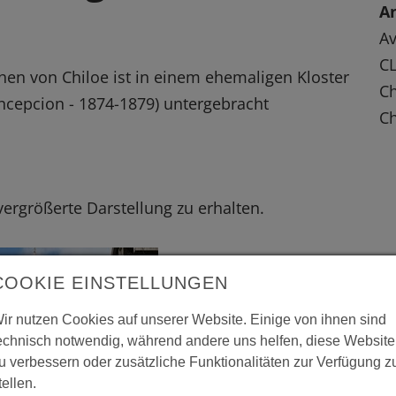
An
Av
C
en von Chiloe ist in einem ehemaligen Kloster
Ch
cepcion - 1874-1879) untergebracht
Ch
 vergrößerte Darstellung zu erhalten.
COOKIE EINSTELLUNGEN
ir nutzen Cookies auf unserer Website. Einige von ihnen sind
echnisch notwendig, während andere uns helfen, diese Website
u verbessern oder zusätzliche Funktionalitäten zur Verfügung z
tellen.