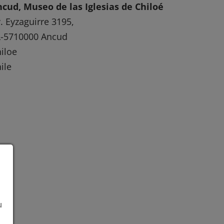
cud, Museo de las Iglesias de Chiloé
. Eyzaguirre 3195,
L-5710000 Ancud
iloe
ile
u