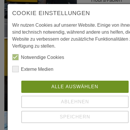
Mauduit, DOM
COOKIE EINSTELLUNGEN
Publishers,
Berlin 2016, S.
Wir nutzen Cookies auf unserer Website. Einige von ihne
344-345
sind technisch notwendig, während andere uns helfen, d
Website zu verbessern oder zusätzliche Funktionalitäten 
Verfügung zu stellen.
Notwendige Cookies
Externe Medien
ALLE AUSWÄHLEN
ABLEHNEN
SPEICHERN