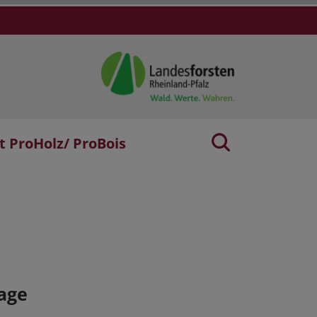
t ProHolz/ ProBois
age