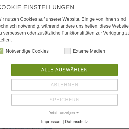
COOKIE EINSTELLUNGEN
ir nutzen Cookies auf unserer Website. Einige von ihnen sind
 vergrößerte Darstellung zu erhalten.
echnisch notwendig, während andere uns helfen, diese Website
u verbessern oder zusätzliche Funktionalitäten zur Verfügung z
tellen.
Notwendige Cookies
Externe Medien
ALLE AUSWÄHLEN
ABLEHNEN
SPEICHERN
Details anzeigen
Impressum | Datenschutz