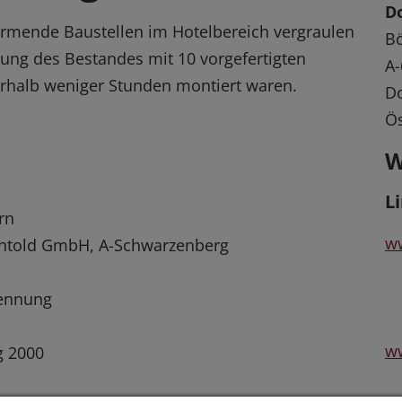
Do
ärmende Baustellen im Hotelbereich vergraulen
Bö
kung des Bestandes mit 10 vorgefertigten
A-
rhalb weniger Stunden montiert waren.
Do
Ös
W
L
rn
ww
chtold GmbH, A-Schwarzenberg
kennung
ww
g 2000