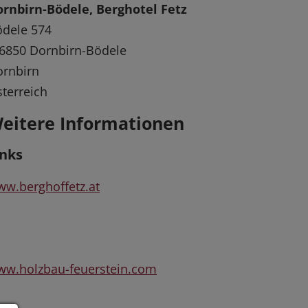
rnbirn-Bödele, Berghotel Fetz
dele 574
6850 Dornbirn-Bödele
rnbirn
terreich
eitere Informationen
inks
w.berghoffetz.at
w.holzbau-feuerstein.com