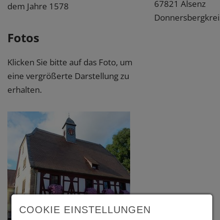
67821 Alsenz
dem Jahre 1578
Donnersbergkrei
Fotos
Klicken Sie bitte auf das Foto, um
eine vergrößerte Darstellung zu
erhalten.
COOKIE EINSTELLUNGEN