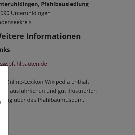
nteruhldingen, Pfahlbausiedlung
690 Unteruhldingen
odenseekreis
eitere Informationen
inks
ww.pfahlbauten.de
s Online-Lexikon Wikipedia enthält
nen ausführlichen und gut illustrierten
itrag über das Pfahlbaumuseum.
u