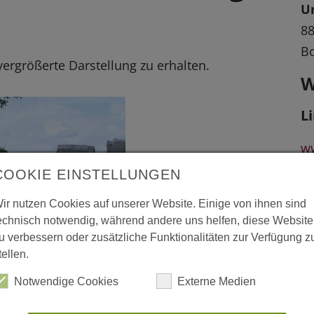
U
88
B
 vergrößerte Darstellung zu erhalten.
W
L
w
COOKIE EINSTELLUNGEN
Da
ir nutzen Cookies auf unserer Website. Einige von ihnen sind
ei
echnisch notwendig, während andere uns helfen, diese Website
Be
u verbessern oder zusätzliche Funktionalitäten zur Verfügung z
tellen.
Notwendige Cookies
Externe Medien