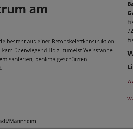
Ba
trum am
G
Fr
72
Fr
de besteht aus einer Betonskelettkonstruktion
u kam überwiegend Holz, zumeist Weisstanne,
W
dem sanierten, denkmalgeschützten
L
t.
ww
w
nstadt/Mannheim
n