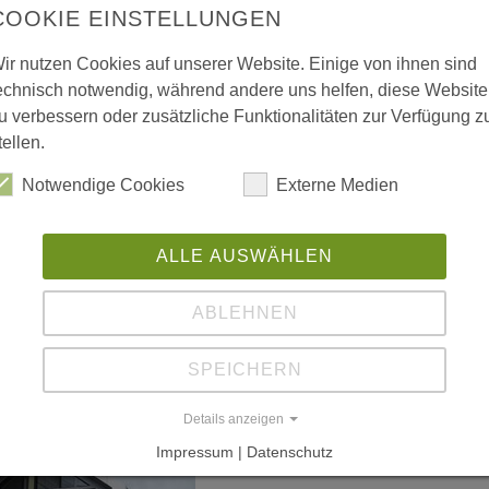
COOKIE EINSTELLUNGEN
ir nutzen Cookies auf unserer Website. Einige von ihnen sind
 vergrößerte Darstellung zu erhalten.
echnisch notwendig, während andere uns helfen, diese Website
u verbessern oder zusätzliche Funktionalitäten zur Verfügung z
tellen.
Notwendige Cookies
Externe Medien
ALLE AUSWÄHLEN
ABLEHNEN
SPEICHERN
Details anzeigen
Impressum | Datenschutz