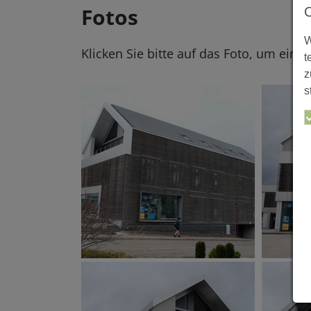
Fotos
W
Klicken Sie bitte auf das Foto, um eine
t
z
s