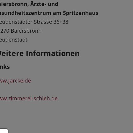
iersbronn, Ärzte- und
esundheitszentrum am Spritzenhaus
eudenstädter Strasse 36+38
270 Baiersbronn
eudenstadt
eitere Informationen
inks
w.jarcke.de
ww.zimmerei-schleh.de