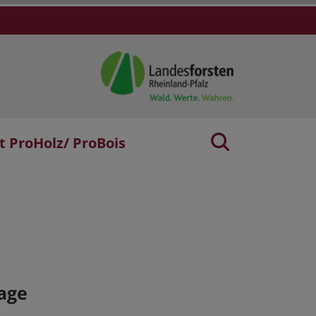
t ProHolz/ ProBois
age