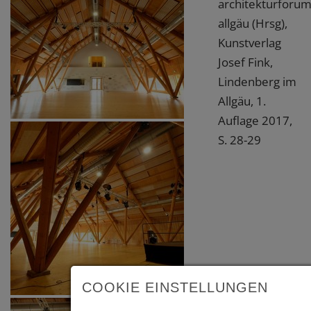
architekturforu
allgäu (Hrsg),
Kunstverlag
Josef Fink,
Lindenberg im
Allgäu, 1.
Auflage 2017,
S. 28-29
COOKIE EINSTELLUNGEN