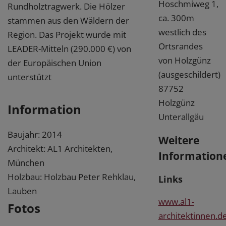
Hoschmiweg 1,
Rundholztragwerk. Die Hölzer
ca. 300m
stammen aus den Wäldern der
westlich des
Region. Das Projekt wurde mit
Ortsrandes
LEADER-Mitteln (290.000 €) von
von Holzgünz
der Europäischen Union
(ausgeschildert)
unterstützt
87752
Holzgünz
Information
Unterallgäu
Baujahr: 2014
Weitere
Architekt: AL1 Architekten,
Information
München
Holzbau: Holzbau Peter Rehklau,
Links
Lauben
www.al1-
Fotos
architektinnen.d