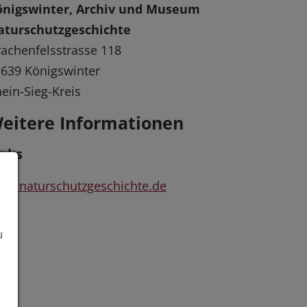
önigswinter, Archiv und Museum
aturschutzgeschichte
achenfelsstrasse 118
639 Königswinter
ein-Sieg-Kreis
eitere Informationen
inks
w.naturschutzgeschichte.de
u