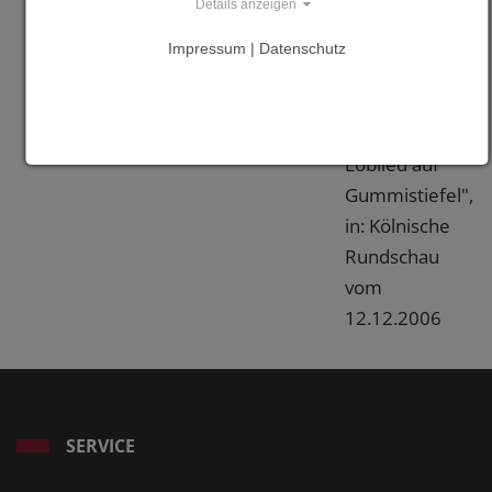
Magazin,
Details anzeigen
Ausgabe
Impressum | Datenschutz
2/2007, S. 13
"Kinder sangen
Loblied auf
Gummistiefel",
in: Kölnische
Rundschau
vom
12.12.2006
SERVICE