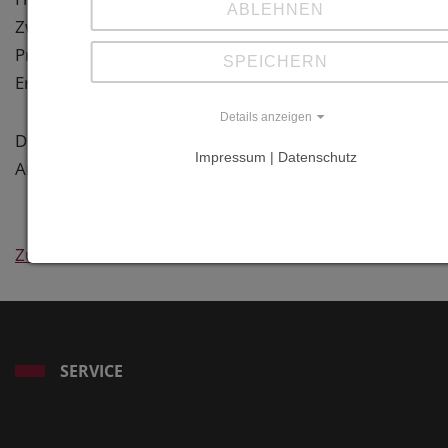
ABLEHNEN
Zwönitz
Preise:
SPEICHERN
Erlweinpreis 2008
Details anzeigen
Deutscher Fassadenpreis 2009,
Impressum | Datenschutz
Anerkennung
Zurück
SERVICE