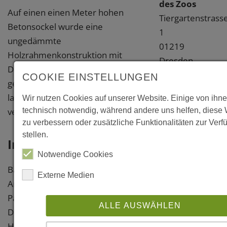
des Zoos
Auf einen einen Meter hohen
Tiergartenstrass
Betonsockel wurde eine
1
ungedämmte
01219
Holzrahmenkonstruktion mit
Dresden
Dach aus Fachwerkbindern
Landeshauptstad
COOKIE EINSTELLUNGEN
gestellt. Sie ist aussen mit schwarz
Dresden
lasierten Lärchenbrettern
Wir nutzen Cookies auf unserer Website. Einige von ihne
Weitere
verschalt.
technisch notwendig, während andere uns helfen, diese
zu verbessern oder zusätzliche Funktionalitäten zur Verf
Information
stellen.
Information
Links
Notwendige Cookies
Baujahr: 2007
www.heinlewisch
Externe Medien
Architekt: Heinle, Wischer und
Partner Freie Architekten BDA,
zimmerei-
ALLE AUSWÄHLEN
Dresden
bartneck.de
Holzbau: Zimmerei Bartneck,