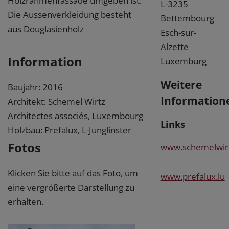
Holzrahmenfassade umgeben ist.
L-3235
Die Aussenverkleidung besteht
Bettembourg
aus Douglasienholz
Esch-sur-
Alzette
Information
Luxemburg
Weitere
Baujahr: 2016
Information
Architekt: Schemel Wirtz
Architectes associés, Luxembourg
Links
Holzbau: Prefalux, L-Junglinster
Fotos
www.schemelwirt
Klicken Sie bitte auf das Foto, um
www.prefalux.lu
eine vergrößerte Darstellung zu
erhalten.