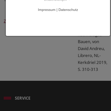
"The Wave", in:
Impressum | Datenschutz
HolzArchitektur
- Modernes
Zurück
und
nachhaltiges
Bauen, von
David Andreu,
Librero, NL-
Kerkdriel 2019,
S. 310-313
SERVICE