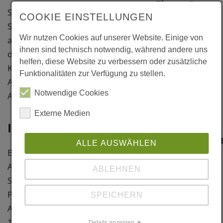
Theatre"
Sitio Erazio füllt verlassene
COOKIE EINSTELLUNGEN
Sitio Eriazo,
Stadträume wieder mit Leben. So
Avenida
Wir nutzen Cookies auf unserer Website. Einige von
auch auf dieser Ruderalfläche, auf
Ecuador 428
ihnen sind technisch notwendig, während andere uns
der mit wieder verwendetem
CL-2340000
helfen, diese Website zu verbessern oder zusätzliche
Kiefern-Bauholz im Stil eines
Valparaiso
Funktionalitäten zur Verfügung zu stellen.
Amphitheaters ein Raum für
Valparaíso
Notwendige Cookies
Aufführungen jeder Art entstand
Chile
Externe Medien
Weitere
Information
Information
ALLE AUSWÄHLEN
Baujahr: 2015
Links
Architekt: Scarcity and Creativity
ABLEHNEN
Studio, Oslo School of Architecture
www.scs.aho.no
Preise:
SPEICHERN
Architecture of Necessity 2016",
Literatur
1. Preis
Details anzeigen