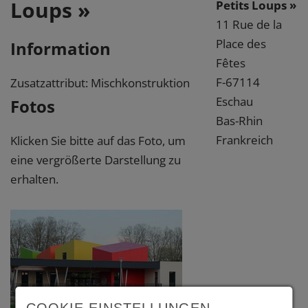
Loups »
Petits Loups »
11 Rue de la
Place des
Information
Fêtes
F-67114
Zusatzattribut: Mischkonstruktion
Eschau
Fotos
Bas-Rhin
Frankreich
Klicken Sie bitte auf das Foto, um
eine vergrößerte Darstellung zu
erhalten.
COOKIE EINSTELLUNGEN