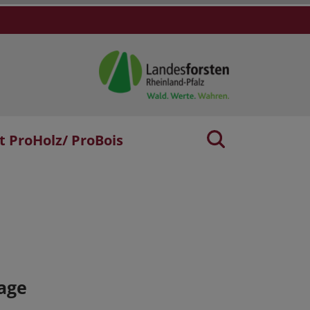
t ProHolz/ ProBois
age