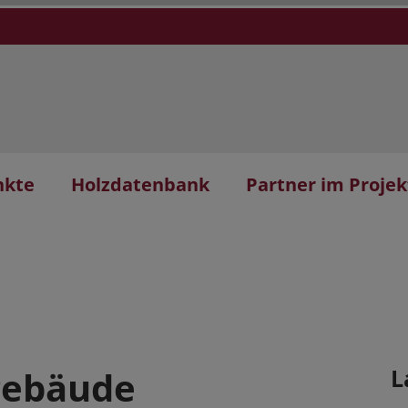
nkte
Holzdatenbank
Partner im Projek
gebäude
L