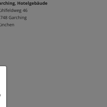
arching, Hotelgebäude
ühlfeldweg 46
748 Garching
ünchen
u