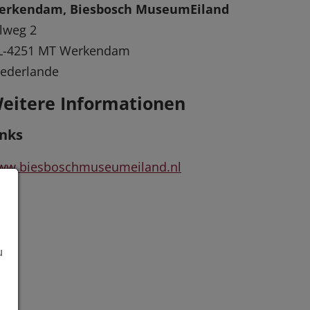
erkendam, Biesbosch MuseumEiland
lweg 2
L-4251 MT Werkendam
ederlande
eitere Informationen
inks
ww.biesboschmuseumeiland.nl
u