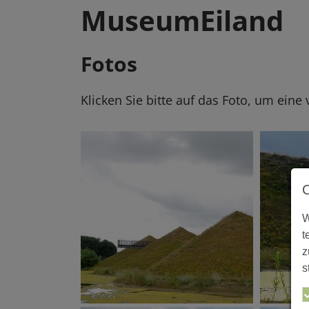
MuseumEiland
Fotos
Klicken Sie bitte auf das Foto, um eine
W
t
z
s