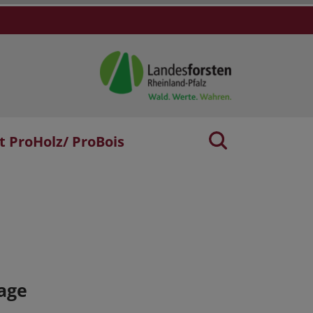
t ProHolz/ ProBois
age