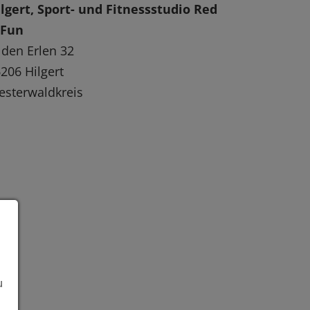
lgert, Sport- und Fitnessstudio Red
 Fun
 den Erlen 32
206 Hilgert
sterwaldkreis
u