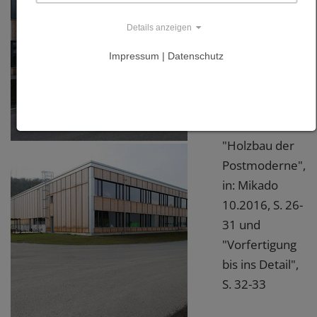
Verlagsanstalt
Alexander
Details anzeigen
Koch,
Impressum | Datenschutz
Leinfelden-
Echterdingen
2016, S. 74-79
"Holzbau der
Postmoderne",
in: Mikado
10.2016, S. 26-
31 und
"Vorfertigung
bis ins Detail",
S. 32-33