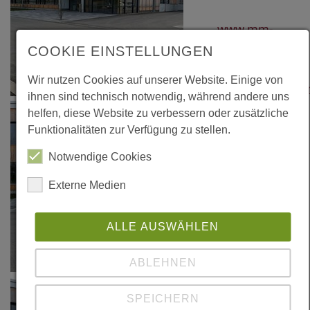
www.mm-
holz.com
COOKIE EINSTELLUNGEN
Wir nutzen Cookies auf unserer Website. Einige von
www.huetteman
ihnen sind technisch notwendig, während andere uns
holz.de
helfen, diese Website zu verbessern oder zusätzliche
Funktionalitäten zur Verfügung zu stellen.
Literatur
Notwendige Cookies
"Strategie für
Externe Medien
einen
zukunftsfähigen
ALLE AUSWÄHLEN
Industriebau -
Banz + Riecks
ABLEHNEN
Architekten",
AIT Edition,
SPEICHERN