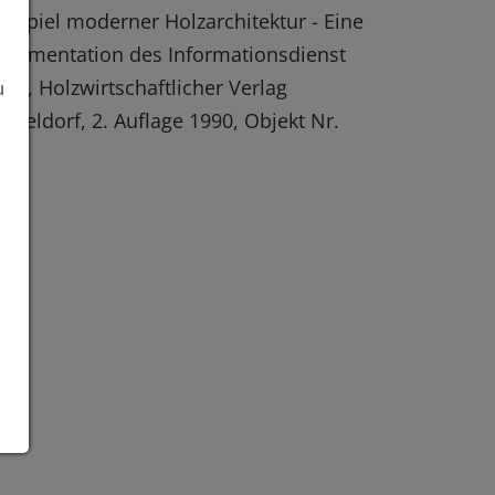
eispiel moderner Holzarchitektur - Eine
kumentation des Informationsdienst
lz", Holzwirtschaftlicher Verlag
u
sseldorf, 2. Auflage 1990, Objekt Nr.
1