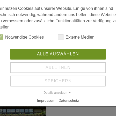
"B
 vergrößerte Darstellung zu erhalten.
ir nutzen Cookies auf unserer Website. Einige von ihnen sind
Do
echnisch notwendig, während andere uns helfen, diese Website
Ho
u verbessern oder zusätzliche Funktionalitäten zur Verfügung z
tellen.
Dü
4
Notwendige Cookies
Externe Medien
ALLE AUSWÄHLEN
ABLEHNEN
SPEICHERN
Details anzeigen
Impressum | Datenschutz