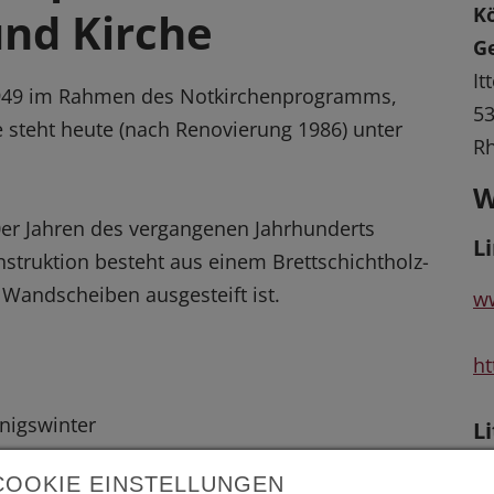
Kö
nd Kirche
G
It
1949 im Rahmen des Notkirchenprogramms,
53
ie steht heute (nach Renovierung 1986) unter
Rh
W
 80er Jahren des vergangenen Jahrhunderts
L
truktion besteht aus einem Brettschichtholz-
 Wandscheiben ausgesteift ist.
ww
ht
önigswinter
L
Da
COOKIE EINSTELLUNGEN