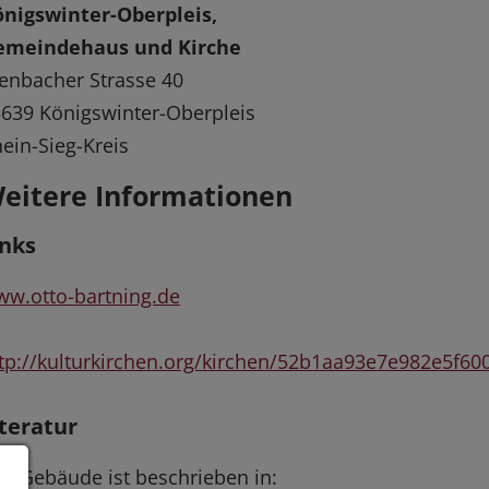
nigswinter-Oberpleis,
emeindehaus und Kirche
tenbacher Strasse 40
639 Königswinter-Oberpleis
ein-Sieg-Kreis
eitere Informationen
inks
w.otto-bartning.de
tp://kulturkirchen.org/kirchen/52b1aa93e7e982e5f6
iteratur
s Gebäude ist beschrieben in: