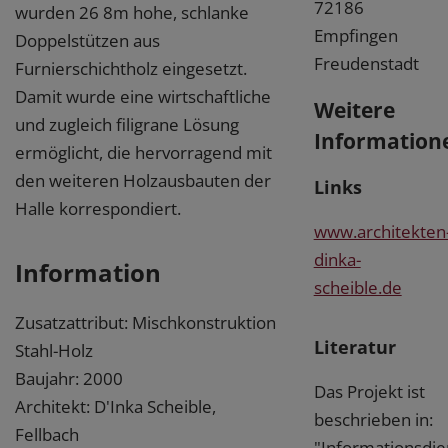
72186
wurden 26 8m hohe, schlanke
Empfingen
Doppelstützen aus
Freudenstadt
Furnierschichtholz eingesetzt.
Damit wurde eine wirtschaftliche
Weitere
und zugleich filigrane Lösung
Information
ermöglicht, die hervorragend mit
den weiteren Holzausbauten der
Links
Halle korrespondiert.
www.architekten
dinka-
Information
scheible.de
Zusatzattribut: Mischkonstruktion
Literatur
Stahl-Holz
Baujahr: 2000
Das Projekt ist
Architekt: D'Inka Scheible,
beschrieben in:
Fellbach
"Informationsdie