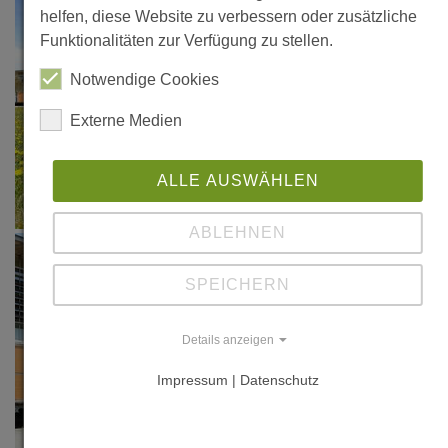
helfen, diese Website zu verbessern oder zusätzliche
Funktionalitäten zur Verfügung zu stellen.
"Neu in ...
Notwendige Cookies
Empfingen", in:
db deutsche
Externe Medien
Bauzeitung, Nr.
12/2001, S. 18
ALLE AUSWÄHLEN
"Building
ABLEHNEN
Europe - The
European
SPEICHERN
Wood
Magazine", Nr.
Details anzeigen
1/2003, S. 19
Impressum | Datenschutz