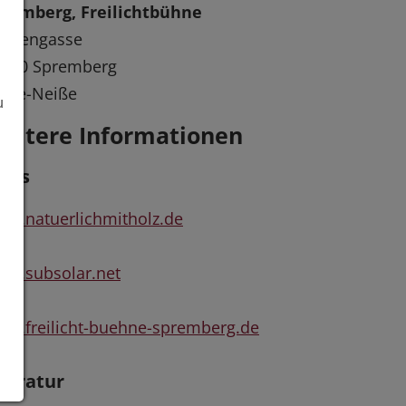
premberg, Freilichtbühne
iesengasse
3130 Spremberg
ree-Neiße
u
eitere Informationen
inks
w.natuerlichmitholz.de
w.subsolar.net
w.freilicht-buehne-spremberg.de
iteratur