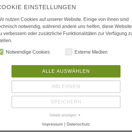
S
COOKIE EINSTELLUNGEN
W
ir nutzen Cookies auf unserer Website. Einige von ihnen sind
0
echnisch notwendig, während andere uns helfen, diese Website
Sp
u verbessern oder zusätzliche Funktionalitäten zur Verfügung z
tellen.
W
Notwendige Cookies
Externe Medien
L
rgischen Architektenkammer zur Präsentation
ww
t
ALLE AUSWÄHLEN
ABLEHNEN
ww
SPEICHERN
ww
Details anzeigen
L
Impressum | Datenschutz