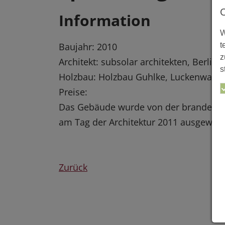
Information
W
t
Baujahr: 2010
z
Architekt: subsolar architekten, Berlin
s
Holzbau: Holzbau Guhlke, Luckenwalde
Preise:
Das Gebäude wurde von der brandenbu
am Tag der Architektur 2011 ausgewähl
Zurück