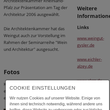
Architektenkammer Rheinland-
Pfalz zur Präsentation am Tag der
Weitere
Architektur 2006 ausgewählt.
Information
Links
Die Architektenkammer hat das
Weingut auch zur Vorstellung im
www.weingut-
Rahmen der Seminarreihe "Wein
gysler.de
und Architektur" ausgesucht.
www.eichler-
alzey.de
Fotos
www.akrp.de
Klicken Sie bitte auf das Foto, um
COOKIE EINSTELLUNGEN
eine vergrößerte Darstellung zu
erhalten.
Wir nutzen Cookies auf unserer Website. Einige von
ihnen sind technisch notwendig, während andere uns
helfen, diese Website zu verbessern oder zusätzliche