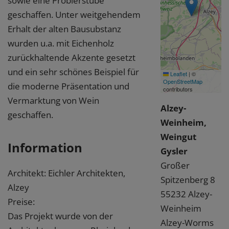
sowie eine Probierstube
geschaffen. Unter weitgehendem
Erhalt der alten Bausubstanz
wurden u.a. mit Eichenholz
zurückhaltende Akzente gesetzt
und ein sehr schönes Beispiel für
Leaflet
|
©
OpenStreetMap
die moderne Präsentation und
contributors
Vermarktung von Wein
Alzey-
geschaffen.
Weinheim,
Weingut
Information
Gysler
Großer
Architekt: Eichler Architekten,
Spitzenberg 8
Alzey
55232 Alzey-
Preise:
Weinheim
Das Projekt wurde von der
Alzey-Worms