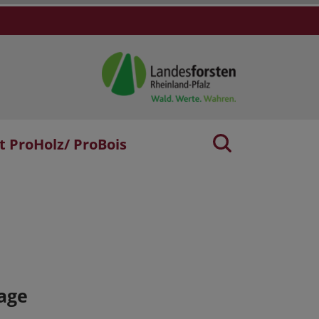
t ProHolz/ ProBois
age