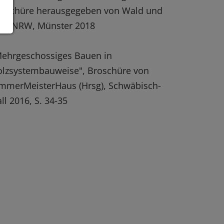
roschüre herausgegeben von Wald und
lz NRW, Münster 2018
ehrgeschossiges Bauen in
lzsystembauweise", Broschüre von
mmerMeisterHaus (Hrsg), Schwäbisch-
ll 2016, S. 34-35