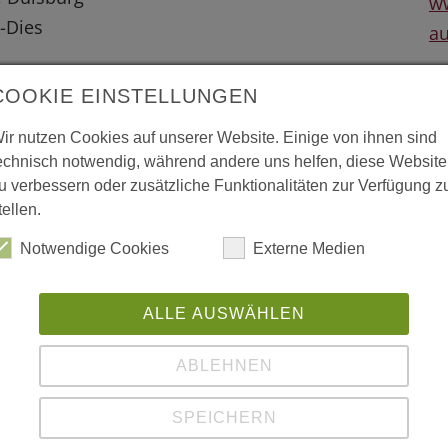
ww
-Dies
au
13, Anerkennung
L
COOKIE EINSTELLUNGEN
"F
ir nutzen Cookies auf unserer Website. Einige von ihnen sind
echnisch notwendig, während andere uns helfen, diese Website
Ed
u verbessern oder zusätzliche Funktionalitäten zur Verfügung z
je
tellen.
 vergrößerte Darstellung zu erhalten.
Notwendige Cookies
Externe Medien
"F
mi
ALLE AUSWÄHLEN
"B
ABLEHNEN
ha
mi
SPEICHERN
Na