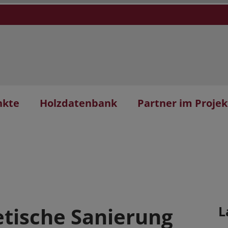
nkte
Holzdatenbank
Partner im Projek
etische Sanierung
L