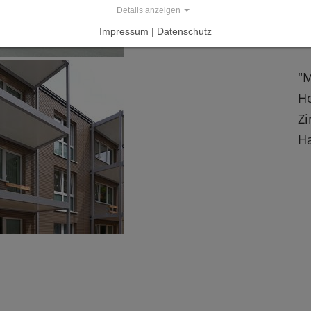
Details anzeigen
B
Impressum | Datenschutz
Ho
"M
Ho
Zi
Ha