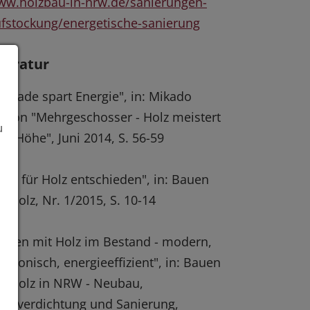
w.holzbau-in-nrw.de/sanierungen-
fstockung/energetische-sanierung
iteratur
assade spart Energie", in: Mikado
ition "Mehrgeschosser - Holz meistert
u
de Höhe", Juni 2014, S. 56-59
rüh für Holz entschieden", in: Bauen
t Holz, Nr. 1/2015, S. 10-14
auen mit Holz im Bestand - modern,
rmonisch, energieeffizient", in: Bauen
t Holz in NRW - Neubau,
chverdichtung und Sanierung,