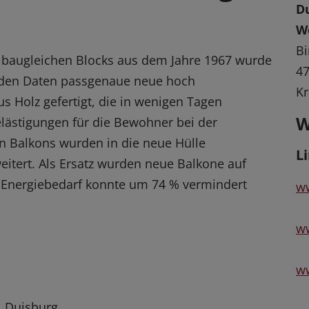
D
W
Bi
 baugleichen Blocks aus dem Jahre 1967 wurde
47
t den Daten passgenaue neue hoch
Kr
Holz gefertigt, die in wenigen Tagen
W
elästigungen für die Bewohner bei der
 Balkons wurden in die neue Hülle
L
itert. Als Ersatz wurden neue Balkone auf
er Energiebedarf konnte um 74 % vermindert
w
ww
w
, Duisburg