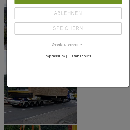
2006, S. 9,
Hrsg. Valbois
ABLEHNEN
Ressources
Naturelles,
SPEICHERN
Saint Hubert
Details anzeigen
Impressum | Datenschutz