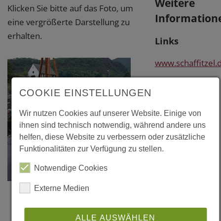
Weitere
Klicken Sie bitte auf das Foto, um
Information
eine vergrößerte Darstellung zu
erhalten.
Links
www.schaffitzel.
www.mertens-
COOKIE EINSTELLUNGEN
architekt.de
Wir nutzen Cookies auf unserer Website. Einige von
ihnen sind technisch notwendig, während andere uns
Literatur
helfen, diese Website zu verbessern oder zusätzliche
Funktionalitäten zur Verfügung zu stellen.
"Le pont d'
Notwendige Cookies
Altenahr", in:
"Je construis
Externe Medien
avec le bois",
Nr. 2, Juin
ALLE AUSWÄHLEN