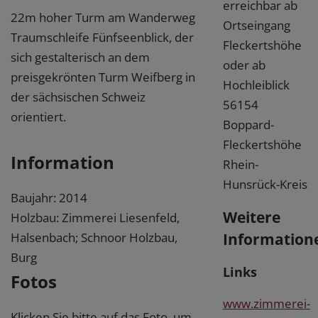
erreichbar ab
22m hoher Turm am Wanderweg
Ortseingang
Traumschleife Fünfseenblick, der
Fleckertshöhe
sich gestalterisch an dem
oder ab
preisgekrönten Turm Weifberg in
Hochleiblick
der sächsischen Schweiz
56154
orientiert.
Boppard-
Fleckertshöhe
Information
Rhein-
Hunsrück-Kreis
Baujahr: 2014
Weitere
Holzbau: Zimmerei Liesenfeld,
Information
Halsenbach; Schnoor Holzbau,
Burg
Links
Fotos
www.zimmerei-
Klicken Sie bitte auf das Foto, um