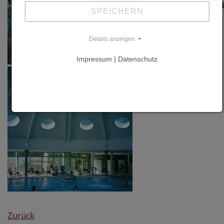
Information
SPEICHERN
Links
Details anzeigen
www.bad-
Impressum | Datenschutz
breisig.de
www.peetz-
gmbh.de
Zurück