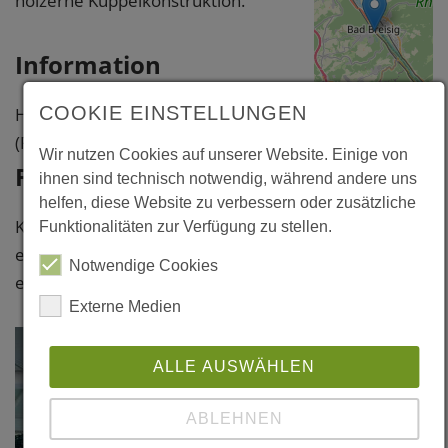
hölzerne Kuppelkonstruktion.
Information
COOKIE EINSTELLUNGEN
Holzbau: Peetz GmbH, Kall
(Fassade/Innenausbau)
Leaflet
|
©
Wir nutzen Cookies auf unserer Website. Einige von
OpenStreetMap
Fotos
contributors
ihnen sind technisch notwendig, während andere uns
helfen, diese Website zu verbessern oder zusätzliche
Bad Breisig,
Klicken Sie bitte auf das Foto, um
Funktionalitäten zur Verfügung zu stellen.
Römerthermen
eine vergrößerte Darstellung zu
Albert Mertes
Notwendige Cookies
erhalten.
Strasse 11
Externe Medien
53498 Bad
Breisig
ALLE AUSWÄHLEN
Ahrweiler
ABLEHNEN
Weitere