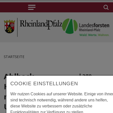
STARTSEITE
Ahlbeck,
Lage
COOKIE EINSTELLUNGEN
Hauptrettungsstation
Ahlbeck,
Hauptrettungss
mit
Wir nutzen Cookies auf unserer Website. Einige von ihne
sind technisch notwendig, während andere uns helfen,
mit
Unfallhilfestelle
diese Website zu verbessern oder zusätzliche
Unfallhilfestelle
Funktionalitäten zur Verfügung zu stellen.