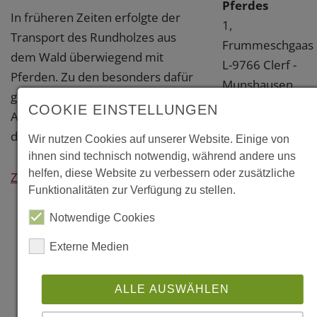
Pferdes
In früheren Zeiten erfolgte der
1,
Transport des Rundholzes aus
Frummeschgaas
dem Wald überwiegend mit
L-9766 Clerf -
Pferden. Zu den besonders dafür
Munshausen
geeigneten Rassen zählten die
Clerf
COOKIE EINSTELLUNGEN
Ardenner Kaltblüter. Ihnen ist
Luxemburg
dieses Museum gewidmet.
Wir nutzen Cookies auf unserer Website. Einige von
Weitere
ihnen sind technisch notwendig, während andere uns
helfen, diese Website zu verbessern oder zusätzliche
Information
Zurück
Funktionalitäten zur Verfügung zu stellen.
Links
Notwendige Cookies
www.robbesschei
Externe Medien
Literatur
ALLE AUSWÄHLEN
"Als die Pferde