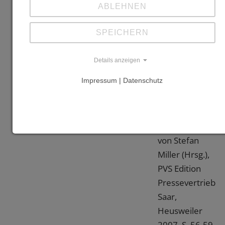
ABLEHNEN
noch Holz
holen gingen -
SPEICHERN
Robbesscheier
Munshausen",
Details anzeigen
in: "Tour de
Impressum | Datenschutz
Kultur - SR3
Unsere
schönsten
Entdeckungsreis
von Stefan
Miller (Hrsg.),
PVS Edition
Pressevertrieb
Saar,
Heusweiler
2007, S. 56-59