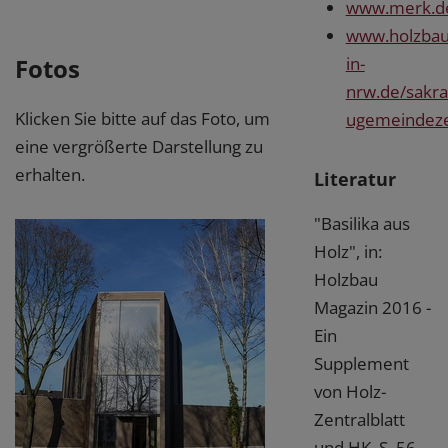
www.merk.d
www.holzbau
Fotos
in-
nrw.de/sakr
Klicken Sie bitte auf das Foto, um
ugemeindez
eine vergrößerte Darstellung zu
erhalten.
Literatur
"Basilika aus
Holz", in:
Holzbau
Magazin 2016 -
Ein
Supplement
von Holz-
Zentralblatt
und HK, S. 56-