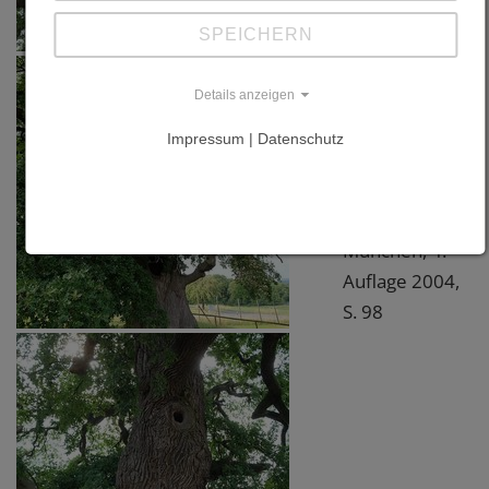
"Deutschland
SPEICHERN
alte Bäume"
von Stefan
Details anzeigen
Kühn, Bernd
Impressum | Datenschutz
Ullrich und
Uwe Kühn, BLV
Verlag
München, 4.
Auflage 2004,
S. 98