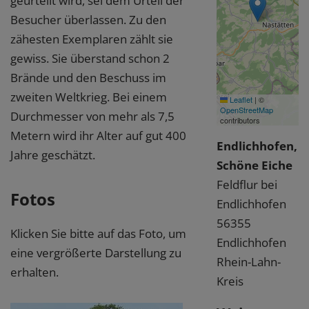
geurteilt wird, sei dem Urteil der
Besucher überlassen. Zu den
zähesten Exemplaren zählt sie
gewiss. Sie überstand schon 2
Brände und den Beschuss im
zweiten Weltkrieg. Bei einem
Leaflet
|
©
OpenStreetMap
Durchmesser von mehr als 7,5
contributors
Metern wird ihr Alter auf gut 400
Endlichhofen,
Jahre geschätzt.
Schöne Eiche
Feldflur bei
Fotos
Endlichhofen
56355
Klicken Sie bitte auf das Foto, um
Endlichhofen
eine vergrößerte Darstellung zu
Rhein-Lahn-
erhalten.
Kreis