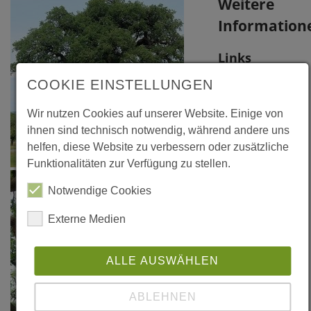
Weitere
Information
Links
COOKIE EINSTELLUNGEN
Da die schöne
Eiche zu den
Wir nutzen Cookies auf unserer Website. Einige von
bekanntesten
ihnen sind technisch notwendig, während andere uns
Bäumen
helfen, diese Website zu verbessern oder zusätzliche
Funktionalitäten zur Verfügung zu stellen.
Deutschlands
zählt, erzielt
Notwendige Cookies
man über eine
Externe Medien
Suchmaschine
im Internet
ALLE AUSWÄHLEN
zahlreiche
Treffer.
ABLEHNEN
Literatur