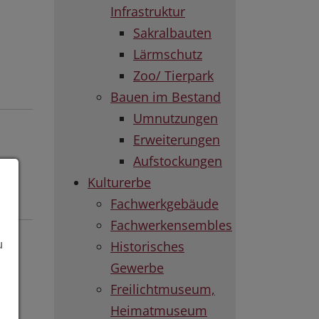
Infrastruktur
Sakralbauten
Lärmschutz
Zoo/ Tierpark
Bauen im Bestand
Umnutzungen
Erweiterungen
Aufstockungen
Kulturerbe
Fachwerkgebäude
Fachwerkensembles
Historisches
u
Gewerbe
Freilichtmuseum,
Heimatmuseum