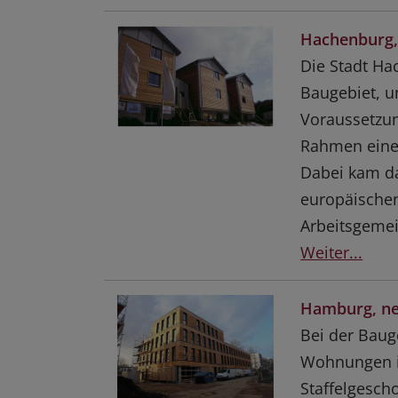
Hachenburg,
Die Stadt Ha
Baugebiet, u
Voraussetzun
Rahmen eine
Dabei kam da
europäische
Arbeitsgeme
Weiter...
Hamburg, ne
Bei der Bau
Wohnungen in
Staffelgesch