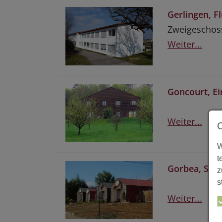
Gerlingen, F
Zweigeschos
Weiter...
Goncourt, Ei
Weiter...
W
t
Gorbea, Sied
z
s
Weiter...