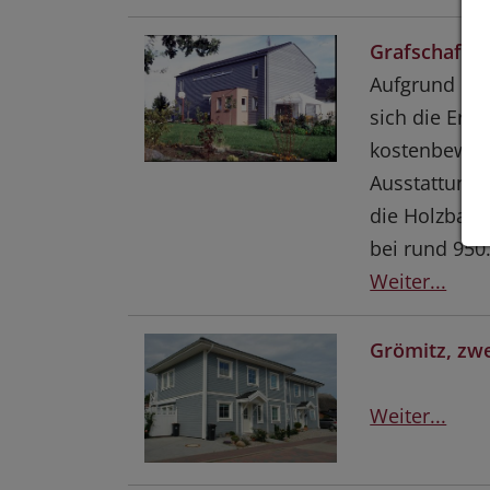
Grafschaft-L
Aufgrund der
sich die Err
kostenbewußt
Ausstattung 
die Holzbauw
bei rund 950.
Weiter...
Grömitz, zw
Weiter...