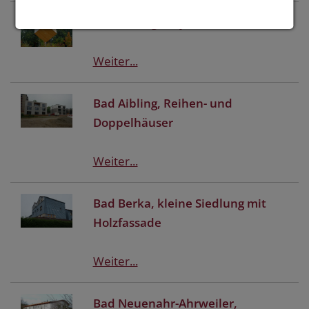
Bad Aibling, City of wood
Weiter...
Bad Aibling, Reihen- und
Doppelhäuser
Weiter...
Bad Berka, kleine Siedlung mit
Holzfassade
Weiter...
Bad Neuenahr-Ahrweiler,