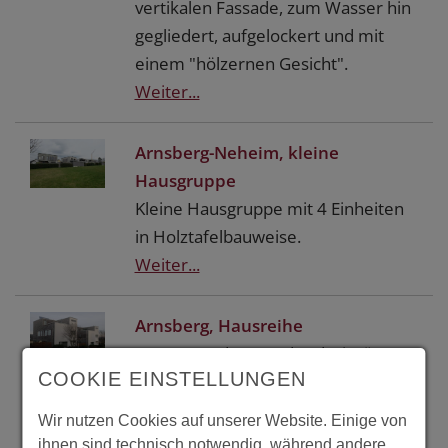
vertikalen Fassade, zum Wasser hin
gegliedert, aufgelockert und mit
einem "hölzernen Gesicht".
Weiter...
Arnsberg-Neheim, kleine
Hausgruppe
Kleine Hausgruppe mit 4 Einheiten
in Holztafelbauweise.
Weiter...
Arnsberg, Hausreihe
Der tragende Kern der drei Häuser
COOKIE EINSTELLUNGEN
besteht aus eine Betonkonstruktion,
die mit hoch wärmegedämmten
Wir nutzen Cookies auf unserer Website. Einige von
Außenbauteilen aus Holz
ihnen sind technisch notwendig, während andere