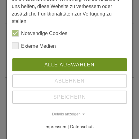
"ummantelt" ist.
uns helfen, diese Website zu verbessern oder
Weiter...
zusätzliche Funktionalitäten zur Verfügung zu
stellen.
Augsburg-Inningen,
Notwendige Cookies
Holzhaussiedlung
Externe Medien
Kleine Siedlung, bestehend aus 6
Reihenhauszeilen.
ALLE AUSWÄHLEN
Weiter...
ABLEHNEN
Auxon-Dessous,
Mehrfamilienhäuser/Reihenhäuser
SPEICHERN
27 Wohnungen in 2 bis
dreigeschossigen
Details anzeigen
Holzrahmenbauten.
Impressum | Datenschutz
Weiter...