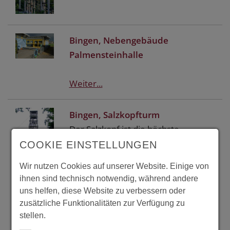
Bingen, Nebengebäude
Palmensteinhalle
Weiter...
Bingen, Salzkopfturm
Der Salzkopf ist die höchste
Erhebung im Binger Wald (628m).
COOKIE EINSTELLUNGEN
Bereits 1899 wurde dort, vorrangig
Wir nutzen Cookies auf unserer Website. Einige von
für militärische Zwecke, durch das
ihnen sind technisch notwendig, während andere
Mainzer Pionierbataillon der erste
uns helfen, diese Website zu verbessern oder
hölzerne Aussichtsturm gebaut.
zusätzliche Funktionalitäten zur Verfügung zu
!973 erhielt er einen 24m hohen
stellen.
Nachfolger, der aufgrunf von