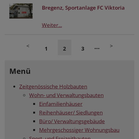
Bregenz, Sportanlage FC Viktoria
Weiter...
<
>
…
1
2
3
Menü
Zeitgenössische Holzbauten
Wohn- und Verwaltungsbauten
Einfamilienhäuser
Reihenhäuser/ Siedlungen
Büro/ Verwaltungsgebäude
Mehrgeschossiger Wohnungsbau
Sport- und Freizeitbauten