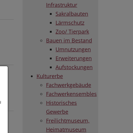
Infrastruktur
Sakralbauten
Lärmschutz
Zoo/ Tierpark
Bauen im Bestand
Umnutzungen
Erweiterungen
Aufstockungen
Kulturerbe
Fachwerkgebäude
Fachwerkensembles
Historisches
u
Gewerbe
Freilichtmuseum,
Heimatmuseum