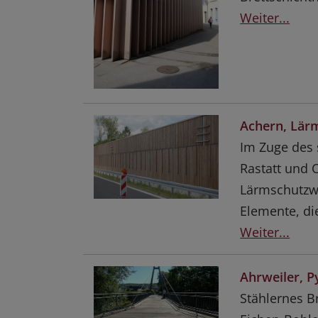
Weiter...
Achern, Lär
Im Zuge des
Rastatt und 
Lärmschutzwä
Elemente, di
Weiter...
Ahrweiler, 
Stählernes B