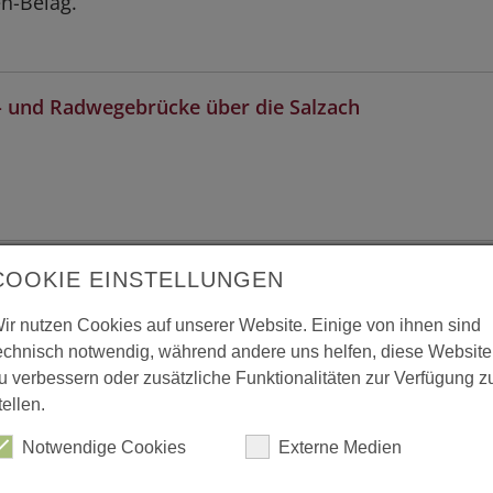
n-Belag.
- und Radwegebrücke über die Salzach
ence, TGV Bahnhof
COOKIE EINSTELLUNGEN
ir nutzen Cookies auf unserer Website. Einige von ihnen sind
echnisch notwendig, während andere uns helfen, diese Website
u verbessern oder zusätzliche Funktionalitäten zur Verfügung z
tellen.
de, Feuerwehrhaus
Notwendige Cookies
Externe Medien
rgebäude ist Teil eines Ensembles, das auch ein