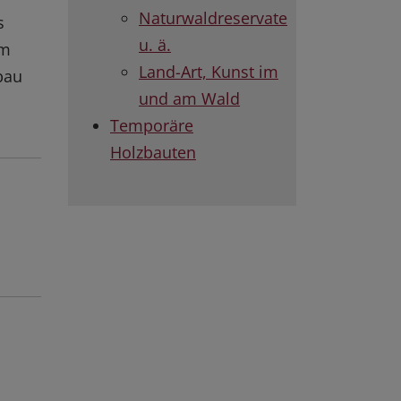
Naturwaldreservate
s
u. ä.
um
Land-Art, Kunst im
bau
und am Wald
Temporäre
Holzbauten