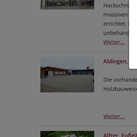
Hackschnitze
massiven Fah
errichtet. D
unbehandelt
Weiter...
Aldingen, E
Die vorhand
Holzbauweise
Weiter...
Alfter, Fußg