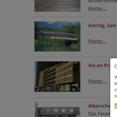
Eichen-Bohle
Weiter...
Ainring, Geh
Weiter...
Aix-en-Prov
W
Weiter...
t
z
s
Alberschwen
Das Feuerweh