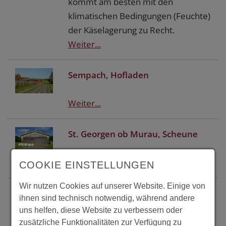
kommt am besten mit den
klimatischen Bedingungen (Feuchte)
der Käselagerung zu Recht.
Weiter...
Sempach, Hofladen
Weiter...
St. Georgen ob Murau, Scheune
Weiter...
COOKIE EINSTELLUNGEN
Wir nutzen Cookies auf unserer Website. Einige von
Tennenbronn, Schwarzwaldhof
ihnen sind technisch notwendig, während andere
uns helfen, diese Website zu verbessern oder
Weiter...
zusätzliche Funktionalitäten zur Verfügung zu