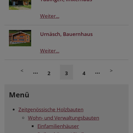
Weiter...
Urnäsch, Bauernhaus
Weiter...
<
>
…
…
2
3
4
Menü
Zeitgenössische Holzbauten
Wohn- und Verwaltungsbauten
Einfamilienhäuser