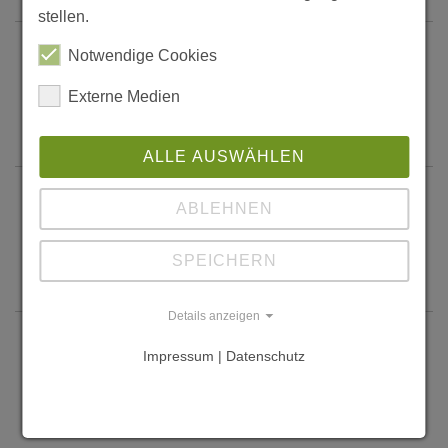
stellen.
Waldböckelheim, Holzfassade
Notwendige Cookies
Weingut Emmerich-Koebernik
Externe Medien
Weiter...
ALLE AUSWÄHLEN
Welschneudorf,
ABLEHNEN
Nebengebäude/Scheune
SPEICHERN
Weiter...
Details anzeigen
Zingst, Forstdienstgebäude
Impressum | Datenschutz
Lärchenholzverschalter
Holzrahmenbau
Weiter...