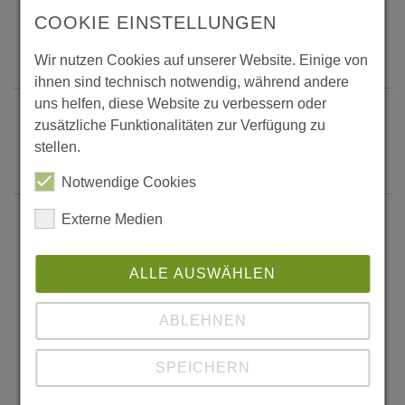
Bestandsbau mit 266m² Fläche
COOKIE EINSTELLUNGEN
wurde dabei um 193m² erweitert.
Weiter...
Wir nutzen Cookies auf unserer Website. Einige von
ihnen sind technisch notwendig, während andere
uns helfen, diese Website zu verbessern oder
Castro, Palafito Café del Puente
zusätzliche Funktionalitäten zur Verfügung zu
stellen.
Weiter...
Notwendige Cookies
Castro, Palafito Sizigia
Externe Medien
Ein traditioneller Palafito wurde von
den Eigentümern (Andrés Bravari,
ALLE AUSWÄHLEN
Bauingenieur und Tali Santibanez,
Fotografin und Designerin) zu einem
ABLEHNEN
Kunstgewerbegeschäft und Hotel
SPEICHERN
umgewandelt
Weiter...