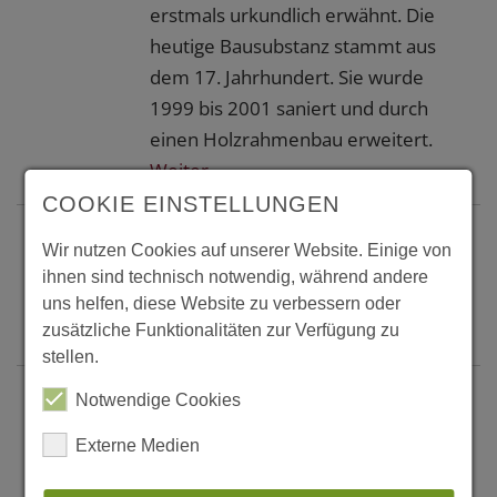
erstmals urkundlich erwähnt. Die
heutige Bausubstanz stammt aus
dem 17. Jahrhundert. Sie wurde
1999 bis 2001 saniert und durch
einen Holzrahmenbau erweitert.
Weiter...
COOKIE EINSTELLUNGEN
Dessau, Anbauten und Pavillon
Wir nutzen Cookies auf unserer Website. Einige von
Gasthaus Landhaus
ihnen sind technisch notwendig, während andere
uns helfen, diese Website zu verbessern oder
Weiter...
zusätzliche Funktionalitäten zur Verfügung zu
stellen.
Detmold, Sanierung des Dietrich-
Notwendige Cookies
Bonhoeffer-Berufskolleg zur
Externe Medien
Plusenergieschule