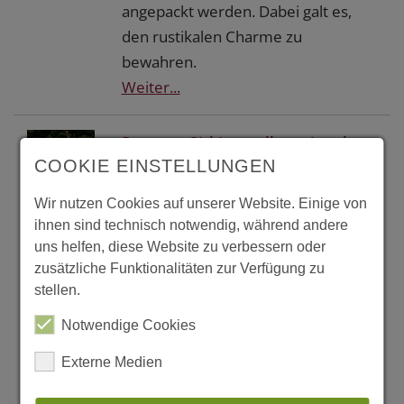
angepackt werden. Dabei galt es,
den rustikalen Charme zu
bewahren.
Weiter...
Ramsen, S(ch)austall - saving the
COOKIE EINSTELLUNGEN
bacon
Ein ehemaliger Schweinestall aus
Wir nutzen Cookies auf unserer Website. Einige von
dem Jahre 1768 konnte an seinem
ihnen sind technisch notwendig, während andere
Bauplatz nicht abgerissen und neu
uns helfen, diese Website zu verbessern oder
gebaut werden. Gleichzeitig war die
zusätzliche Funktionalitäten zur Verfügung zu
stellen.
Bausubstanz so schlecht, daß eine
Erneuerung ausschied. So kamen
Notwendige Cookies
die Architekten auf die Idee, mit 39
Externe Medien
mm starkem Furnierschichtholz ein
vorgefertigtes Haus ins Haus zu