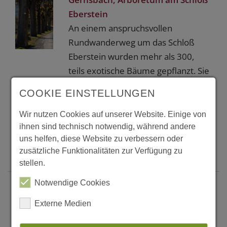
Eberstein
An einem anspruchsvollen
Rundwanderweg um das Schloß
Eberstein wurden mehr als 300,
teils exotische Bäume gepflanzt. Sie
sind wegeparallel und nach
COOKIE EINSTELLUNGEN
Gattungen sortiert angeordnet.
Zusammen mit dem alten
Wir nutzen Cookies auf unserer Website. Einige von
Grundbestand ergeben sich
ihnen sind technisch notwendig, während andere
uns helfen, diese Website zu verbessern oder
malerische Eindrücke.
zusätzliche Funktionalitäten zur Verfügung zu
Weiter...
stellen.
Notwendige Cookies
Gijon, Eichen-Hutewald
Carbayeda del Tragamón
Externe Medien
Teils innerhalb, teils ausserhalb des