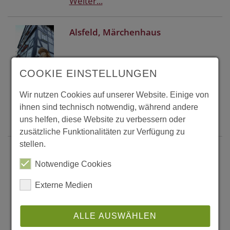
Weiter...
Alsfeld, Märchenhaus
Fachwerkhaus aus dem Jahre 1628
COOKIE EINSTELLUNGEN
(i)
Wir nutzen Cookies auf unserer Website. Einige von
ihnen sind technisch notwendig, während andere
Weiter...
uns helfen, diese Website zu verbessern oder
zusätzliche Funktionalitäten zur Verfügung zu
stellen.
Alsfeld, Rathaus
Notwendige Cookies
Gotischer Fachwerkbau aus den
Externe Medien
Jahren 1512-1516
ALLE AUSWÄHLEN