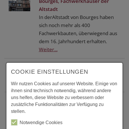
Bourges, Fachwerkhäuser der
Altstadt
In derAltstadt von Bourges haben
sich noch mehr als 400
Fachwerkbauten, überwiegend aus
dem 16. Jahrhundert erhalten.
Weiter...
Bouxwiller, Fachwerkhaus
COOKIE EINSTELLUNGEN
Fachwerkhaus aus dem Jahre 1667
Weiter...
Wir nutzen Cookies auf unserer Website. Einige von
ihnen sind technisch notwendig, während andere
uns helfen, diese Website zu verbessern oder
Bouxwiller, Fachwerkhaus
zusätzliche Funktionalitäten zur Verfügung zu
Fachwerkhaus aus dem Jahre 1636,
stellen.
früher als Getreidelager und als Sitz
Notwendige Cookies
der Stadtwaage genutzt