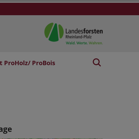
t ProHolz/ ProBois
age