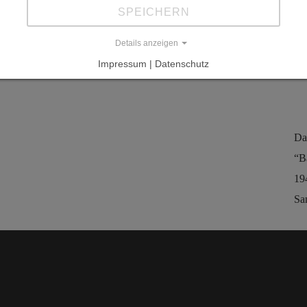
Ah
SPEICHERN
W
Details anzeigen
L
Impressum | Datenschutz
Da
“B
19
Sa