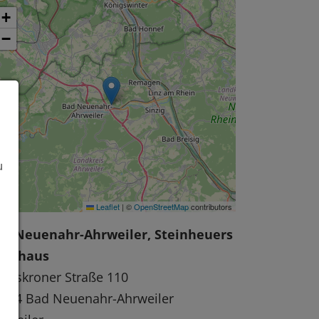
+
−
u
Leaflet
|
©
OpenStreetMap
contributors
ad Neuenahr-Ahrweiler, Steinheuers
andhaus
ndskroner Straße 110
474 Bad Neuenahr-Ahrweiler