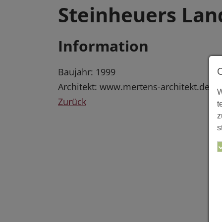
Steinheuers La
Information
Baujahr: 1999
Architekt: www.mertens-architekt.de
W
Zurück
t
z
s