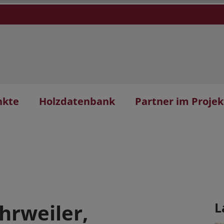
nkte
Holzdatenbank
Partner im Projek
rweiler,
L