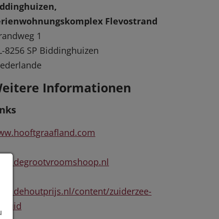
iddinghuizen,
erienwohnungskomplex Flevostrand
randweg 1
-8256 SP Biddinghuizen
ederlande
eitere Informationen
inks
ww.hooftgraafland.com
ww.degrootvroomshoop.nl
w.dehoutprijs.nl/content/zuiderzee-
-zuid
u