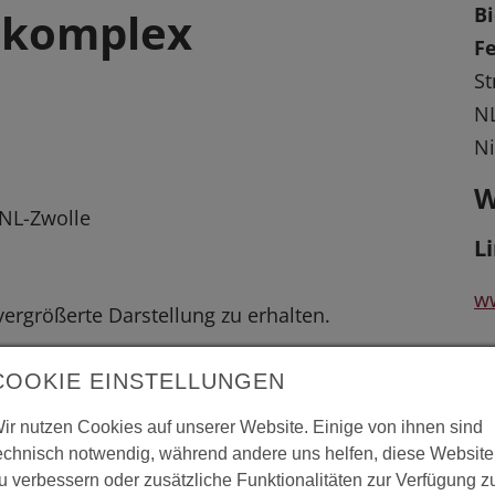
B
skomplex
F
St
NL
Ni
W
 NL-Zwolle
L
w
 vergrößerte Darstellung zu erhalten.
w
COOKIE EINSTELLUNGEN
ir nutzen Cookies auf unserer Website. Einige von ihnen sind
ww
echnisch notwendig, während andere uns helfen, diese Website
op
u verbessern oder zusätzliche Funktionalitäten zur Verfügung z