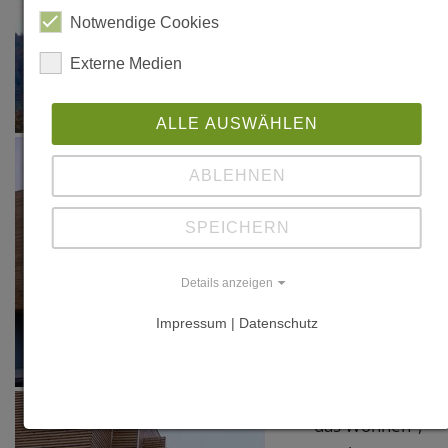
"Zeitgenössische
Notwendige Cookies
Architektur in
Luxemburg",
Externe Medien
Ordre des
Architectes et
ALLE AUSWÄHLEN
Ingénieurs-
Conseils
ABLEHNEN
(Hrsg.), 1.
Auflage 2011
SPEICHERN
"Auberge de
Details anzeigen
Jeunesse
Impressum | Datenschutz
Echternach",
in: "Witry &
Witry/ Über
das Wohnen",