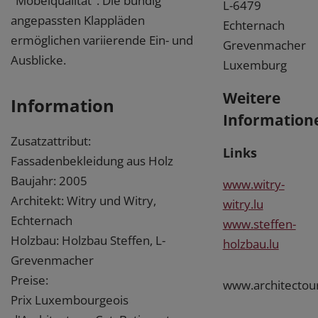
"Möbelqualität". Die bündig
L-6479
angepassten Klappläden
Echternach
ermöglichen variierende Ein- und
Grevenmacher
Ausblicke.
Luxemburg
Weitere
Information
Information
Zusatzattribut:
Links
Fassadenbekleidung aus Holz
Baujahr: 2005
www.witry-
Architekt: Witry und Witry,
witry.lu
Echternach
www.steffen-
Holzbau: Holzbau Steffen, L-
holzbau.lu
Grevenmacher
Preise:
www.architectou
Prix Luxembourgeois