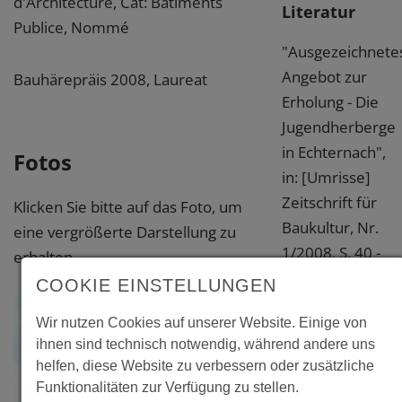
d'Architecture, Cat: Batiments
Literatur
Publice, Nommé
"Ausgezeichnete
Angebot zur
Bauhärepräis 2008, Laureat
Erholung - Die
Jugendherberge
in Echternach",
Fotos
in: [Umrisse]
Zeitschrift für
Klicken Sie bitte auf das Foto, um
Baukultur, Nr.
eine vergrößerte Darstellung zu
1/2008, S. 40 -
erhalten.
43
COOKIE EINSTELLUNGEN
Wir nutzen Cookies auf unserer Website. Einige von
Das Projekt ist
ihnen sind technisch notwendig, während andere uns
enthalten in
helfen, diese Website zu verbessern oder zusätzliche
dem Führer
Funktionalitäten zur Verfügung zu stellen.